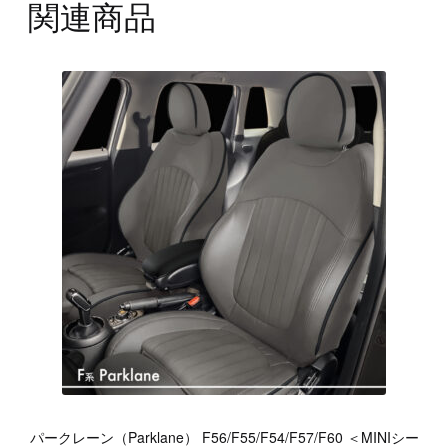
関連商品
パークレーン（Parklane） F56/F55/F54/F57/F60 ＜MINIシー