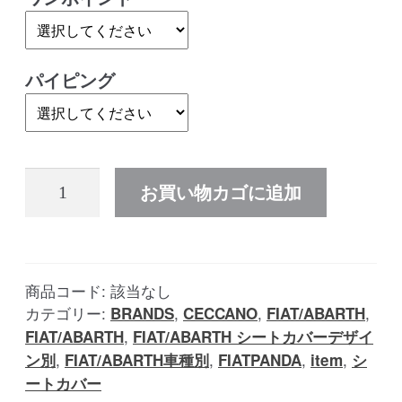
パイピング
FIAT
お買い物カゴに追加
PANDA
シ
ー
ト
商品コード:
該当なし
カ
カテゴリー:
,
,
,
BRANDS
CECCANO
FIAT/ABARTH
バ
,
FIAT/ABARTH
FIAT/ABARTH シートカバーデザイ
,
,
,
,
ー
ン別
FIAT/ABARTH車種別
FIATPANDA
item
シ
ートカバー
チ