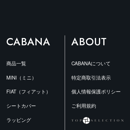
ョ
ン
は
商
CABANA
ABOUT
品
ペ
ー
商品一覧
CABANAについて
ジ
か
MINI（ミニ）
特定商取引法表示
ら
選
FIAT（フィアット）
個人情報保護ポリシー
択
シートカバー
ご利用規約
で
き
ラッピング
ま