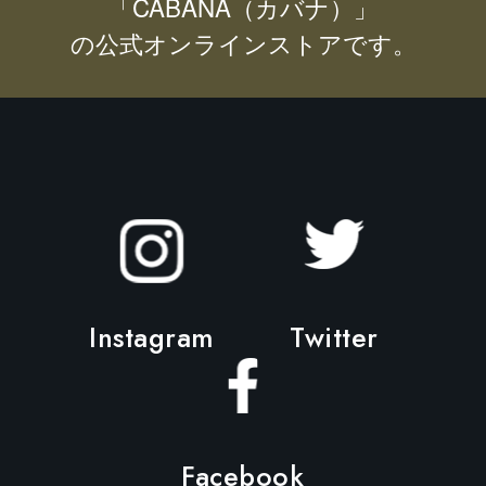
「CABANA（カバナ）」
の
は
バ
の公式オンラインストアです。
商
リ
品
エ
ペ
ー
ー
シ
ジ
ョ
か
ン
ら
が
選
あ
択
り
で
Instagram
Twitter
ま
き
す。
ま
オ
す
プ
Facebook
シ