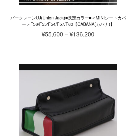
パークレーンUJ(Union Jack)■既定カラー■＜MINIシートカバ
ー＞F56/F55/F54/F57/F60【CABANA(カバナ)】
価
¥
55,600
–
¥
136,200
格
こ
帯:
の
¥55,600
商
–
品
¥136,200
に
は
複
数
の
バ
リ