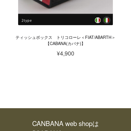
エ
ー
シ
ョ
ティッシュボックス トリコローレ＜FIAT/ABARTH＞
ン
【CABANA(カバナ)】
が
¥
4,900
あ
こ
り
の
ま
商
す。
品
オ
に
プ
は
シ
複
ョ
CANBANA web shopは
数
ン