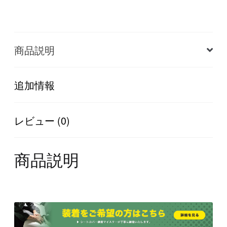
ェ
ッ
カ
商品説明
ー
ノ
【CABANA(カ
追加情報
バ
ナ)】
レビュー (0)
個
商品説明