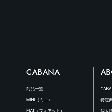
オ
プ
シ
ョ
ン
は
商
品
ペ
ー
ジ
か
CABANA
AB
ら
選
択
で
商品一覧
CAB
き
ま
MINI（ミニ）
特定
す
FIAT（フィアット）
個人