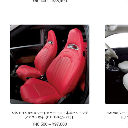
価
¥
40,400
–
¥
85,400
ま
格
こ
す。
帯:
の
オ
¥40,400
商
プ
–
品
シ
¥85,400
に
ョ
は
ン
複
は
数
商
の
品
バ
ペ
リ
ー
エ
ジ
ー
か
シ
ら
ョ
選
ン
択
が
で
ABARTH 500/595 シートカバー アスト本革パンチング
FIAT500 シー
あ
／アスト本革【CABANA(カバナ)】
トリコ
き
り
価
¥
48,500
–
¥
97,000
ま