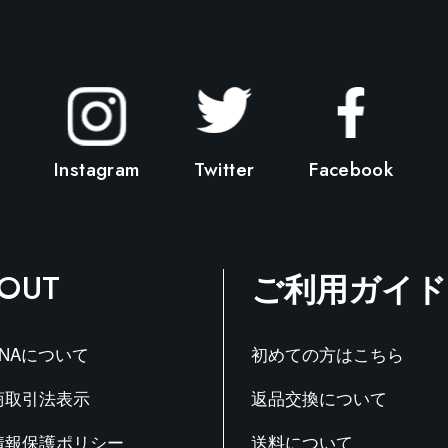
オ
プ
シ
ョ
ン
は
商
Instagram
Twitter
Facebook
品
ペ
ー
ジ
か
OUT
ご利用
ガイド
ら
選
択
で
ANAについて
初めての方はこちら
き
ま
商取引法表示
返品交換について
す
情報保護ポリシー
送料について