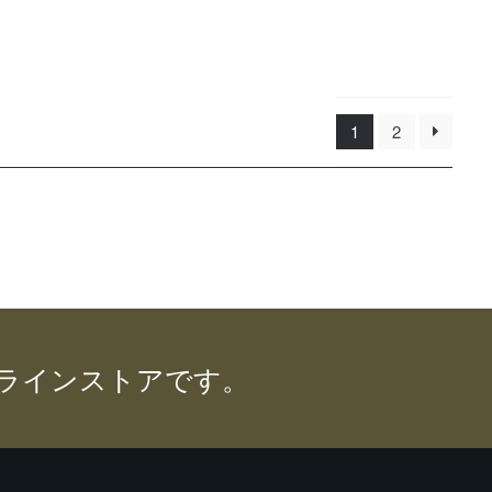
こ
す。
帯:
の
オ
¥39,200
商
プ
–
品
シ
¥82,000
に
ョ
は
ン
1
2
複
は
数
商
の
品
バ
ペ
リ
ー
エ
ジ
ー
か
シ
ら
ョ
選
ン
ンラインストアです。
択
が
で
あ
き
り
ま
ま
す
す。