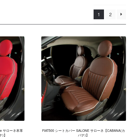
1
2
uine サローネ本革
FIAT500 シートカバー SALONE サローネ【CABANA(カ
ナ)】
バナ)】