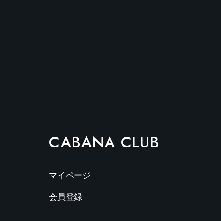
オ
プ
シ
ョ
ン
は
商
品
ペ
ー
ジ
か
CABANA CLUB
ら
選
択
で
マイページ
き
ま
会員登録
す