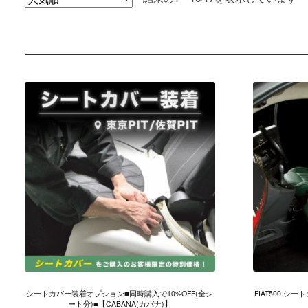
気
順
シートカバー装着オプション■同時購入で10%OFF(全シ
FIAT500 シー
ート分)■【CABANA(カバナ)】