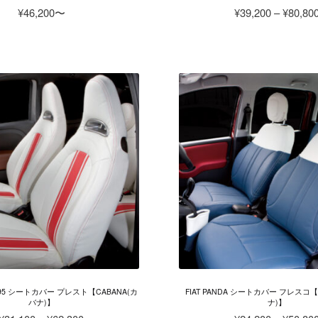
¥
46,200
¥
39,200
–
¥
80,80
こ
の
商
品
に
は
複
数
の
バ
リ
エ
ー
シ
ョ
ン
が
/595 シートカバー プレスト【CABANA(カ
FIAT PANDA シートカバー フレスコ【
あ
バナ)】
ナ)】
り