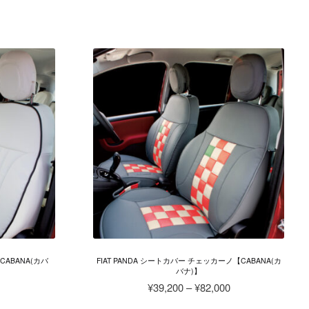
ま
格
格
こ
す。
帯:
帯:
の
オ
¥38,100
¥45,000
商
プ
–
–
品
シ
¥77,300
¥91,200
に
ョ
は
ン
複
は
数
商
の
品
バ
ペ
リ
ー
エ
ジ
ー
か
シ
ら
ョ
選
ン
択
が
で
CABANA(カバ
FIAT PANDA シートカバー チェッカーノ【CABANA(カ
あ
バナ)】
き
り
価
¥
39,200
–
¥
82,000
ま
ま
格
す