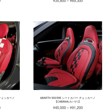
価
価
0
¥
35,800
–
¥
69,300
格
格
こ
帯:
帯:
の
¥24,200
¥35,800
商
–
–
品
¥50,800
¥69,300
に
は
複
数
の
バ
リ
エ
ー
シ
ョ
ン
が
O チェッカーノ
ABARTH 500/595 シートカバー チェッカーノ
あ
【CABANA(カバナ)】
り
価
価
0
¥
45,000
–
¥
91,200