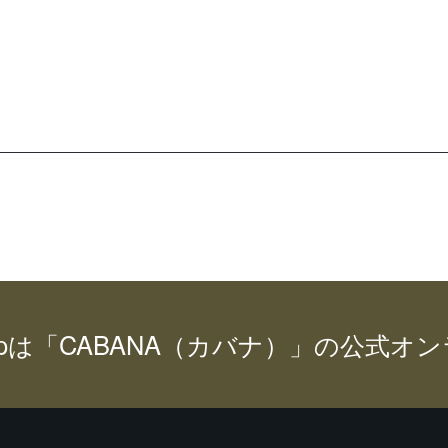
こ
す。
す。
帯:
の
オ
オ
¥39,600
商
プ
プ
–
品
シ
シ
¥73,900
に
ョ
ョ
は
ン
ン
複
は
は
数
商
商
の
品
品
バ
ペ
ペ
リ
ー
ー
エ
ジ
ジ
ー
か
か
シ
ら
ら
ョ
選
選
ン
opは
「CABANA（カバナ）」の公式オ
択
択
が
で
で
あ
き
き
り
ま
ま
ま
す
す
す。