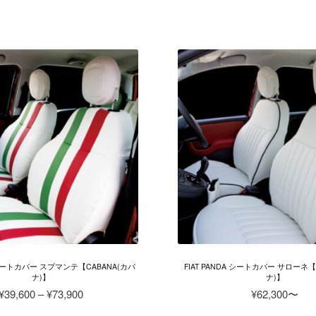
ま
ま
格
す
こ
こ
す。
す。
帯:
の
の
オ
オ
¥38,500
商
商
プ
プ
–
品
品
シ
シ
¥82,500
に
に
ョ
ョ
は
は
ン
ン
複
複
は
は
数
数
商
商
の
の
品
品
バ
バ
ペ
ペ
リ
リ
ー
ー
エ
エ
ジ
ジ
ー
ー
か
か
シ
シ
ら
ら
ョ
ョ
選
選
ン
ン
択
択
が
が
で
で
A シートカバー スプマンテ【CABANA(カバ
FIAT PANDA シートカバー サローネ【
あ
あ
ナ)】
ナ)】
き
き
り
り
価
¥
39,600
–
¥
73,900
¥
62,300
ま
ま
ま
ま
格
す
す