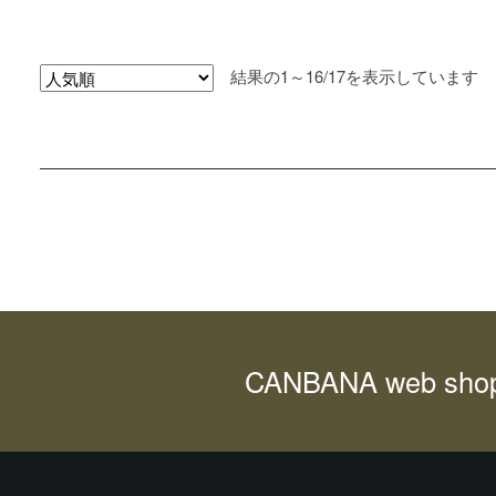
こ
す。
帯:
の
オ
¥39,200
商
プ
–
品
人
結果の1～16/17を表示しています
シ
¥79,600
に
気
ョ
は
順
ン
複
は
数
商
の
品
バ
ペ
リ
ー
エ
ジ
ー
か
シ
ら
ョ
選
ン
CANBANA web sh
択
が
で
あ
き
り
ま
ま
す
す。