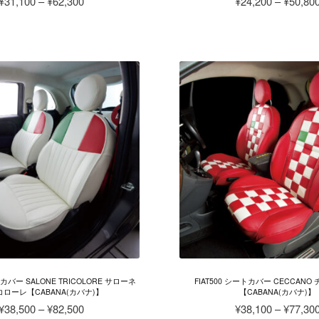
価
¥
31,100
–
¥
62,300
¥
24,200
–
¥
50,80
ま
格
こ
こ
す。
帯:
の
の
オ
¥31,100
商
商
プ
–
品
品
シ
¥62,300
に
に
ョ
は
は
ン
複
複
は
数
数
商
の
の
品
バ
バ
ペ
リ
リ
ー
エ
エ
ジ
ー
ー
か
シ
シ
ら
ョ
ョ
選
ン
ン
択
が
が
で
トカバー SALONE TRICOLORE サローネ
FIAT500 シートカバー CECCAN
あ
あ
ローレ【CABANA(カバナ)】
【CABANA(カバナ)】
き
り
り
価
¥
38,500
–
¥
82,500
¥
38,100
–
¥
77,30
ま