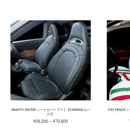
ま
格
す
こ
す。
帯:
の
オ
¥48,500
商
プ
–
品
シ
¥97,000
に
ョ
は
ン
複
は
数
商
の
品
バ
ペ
リ
ー
エ
ジ
ー
か
シ
ら
ョ
選
ン
択
が
で
ABARTH 500/595 シートカバー アスト【CABANA(カバ
FIAT PAND
あ
ナ)】
き
り
価
¥
39,200
–
¥
79,600
ま
ま
格
す