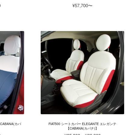
価
0
¥
57,700
格
帯:
¥39,200
–
¥80,800
CABANA(カバ
FIAT500 シートカバー ELEGANTE エレガンテ
【CABANA(カバナ)】