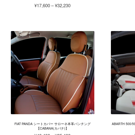
価
¥
17,600
–
¥
32,230
格
こ
帯:
の
¥17,600
商
–
品
¥32,230
に
は
複
数
の
バ
リ
エ
ー
シ
ョ
ン
が
FIAT PANDA シートカバー サローネ本革パンチング
ABARTH 500
あ
【CABANA(カバナ)】
り