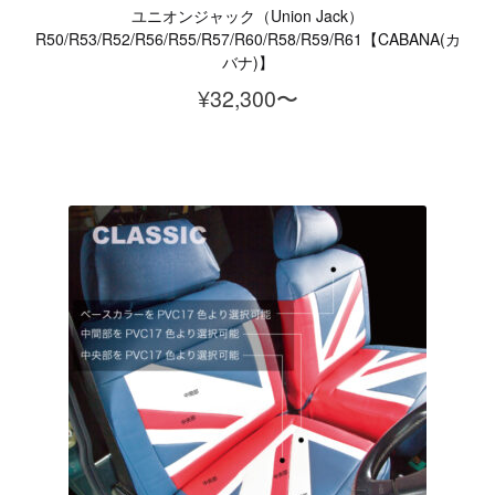
か
ユニオンジャック（Union Jack）
ら
R50/R53/R52/R56/R55/R57/R60/R58/R59/R61
【CABANA(カ
バナ)】
選
¥
32,300
択
で
き
ま
す