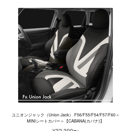
の
¥17,600
商
–
品
¥32,230
に
は
複
数
の
バ
リ
エ
ー
シ
ョ
ユニオンジャック（Union Jack） F56/F55/F54/F57/F60＜
ン
MINIシートカバー＞【CABANA(カバナ)】
が
¥
32,300