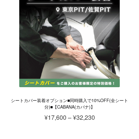
シートカバー装着オプション■同時購入で10%OFF(全シート
分)■【CABANA(カバナ)】
価
¥
17,600
–
¥
32,230
格
こ
帯: