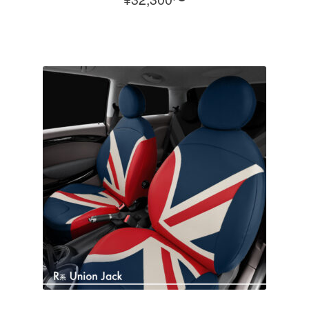
あ
り
ま
す。
オ
プ
シ
ョ
ン
は
商
品
ペ
ー
ジ