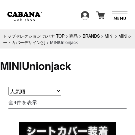
SEARCH
MENU
商品一覧
BRAND
トップセレクション カバナ TOP
>
商品
>
BRANDS
>
MINI
>
MINIシ
ートカバーデザイン別
>
MINIUnionjack
ITEM
FAQ
MINIUnionjack
NEWS
ABOUT
CONTACT
人
全4件を表示
気
順