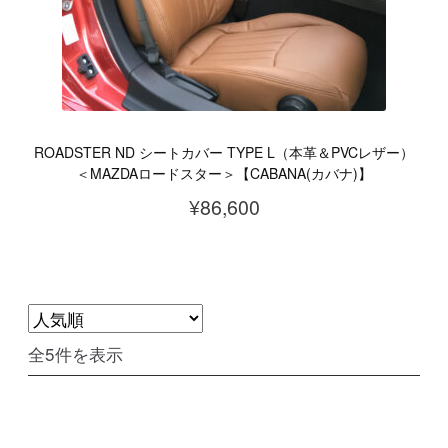
リ
品
エ
ペ
ー
ー
シ
ジ
ョ
か
ROADSTER ND シートカバー TYPE L（本革＆PVCレザー）
ン
ら
＜MAZDAロードスター＞【CABANA(カバナ)】
が
選
¥
86,600
あ
択
こ
り
で
の
ま
き
商
す。
ま
品
オ
す
人
全5件を表示
に
プ
気
は
シ
順
複
ョ