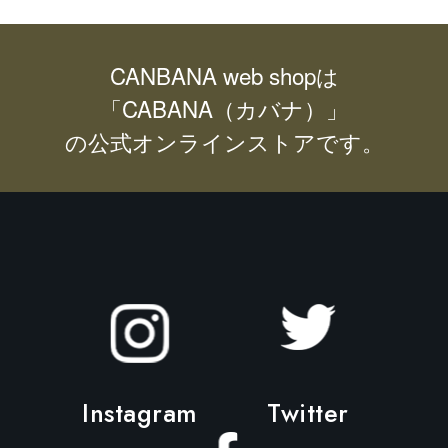
数
ン
の
は
バ
商
CANBANA web shopは
リ
品
「CABANA（カバナ）」
エ
ペ
の公式オンラインストアです。
ー
ー
シ
ジ
ョ
か
ン
ら
が
選
あ
択
り
で
ま
き
す。
ま
オ
Instagram
Twitter
す
プ