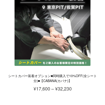
シートカバー装着オプション■同時購入で10%OFF(全シート
分)■【CABANA(カバナ)】
価
¥
17,600
–
¥
32,230
格
こ
帯: