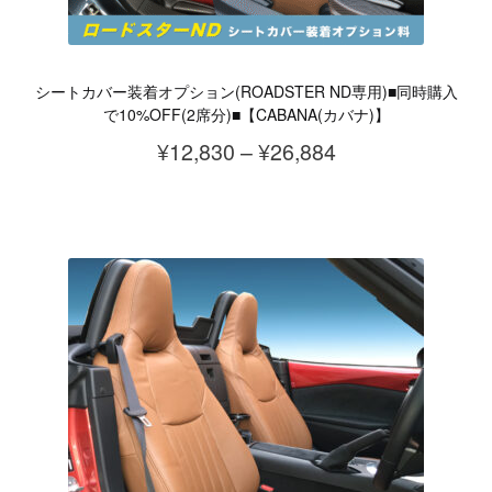
ー
ー
シ
ジ
ョ
か
シートカバー装着オプション(ROADSTER ND専用)■同時購入
ン
ら
で10%OFF(2席分)■【CABANA(カバナ)】
が
選
価
¥
12,830
–
¥
26,884
あ
択
格
こ
り
で
帯:
の
ま
き
¥12,830
商
す。
ま
–
品
オ
す
¥26,884
に
プ
は
シ
複
ョ
数
ン
の
は
バ
商