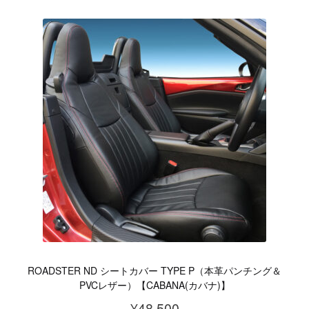
の
¥17,600
商
–
品
¥32,230
に
は
複
数
の
バ
リ
エ
ー
シ
ョ
ROADSTER ND シートカバー TYPE P（本革パンチング＆
ン
PVCレザー）
【CABANA(カバナ)】
が
¥
48,500