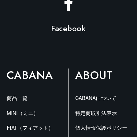
シ
ョ
ン
Facebook
は
商
品
ペ
ー
CABANA
ABOUT
ジ
か
ら
商品一覧
CABANAについて
選
択
MINI（ミニ）
特定商取引法表示
で
FIAT（フィアット）
個人情報保護ポリシー
き