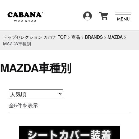
SEARCH
MENU
商品一覧
BRAND
トップセレクション カバナ TOP
>
商品
>
BRANDS
>
MAZDA
>
MAZDA車種別
ITEM
FAQ
MAZDA車種別
NEWS
ABOUT
CONTACT
人
全5件を表示
気
順