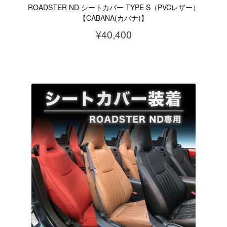
か
ROADSTER ND シートカバー TYPE S（PVCレザー）
ン
ら
【CABANA(カバナ)】
が
選
¥
40,400
あ
択
こ
り
で
の
ま
き
商
す。
ま
品
オ
す
に
プ
は
シ
複
ョ
数
ン
の
は
バ
商
リ
品
エ
ペ