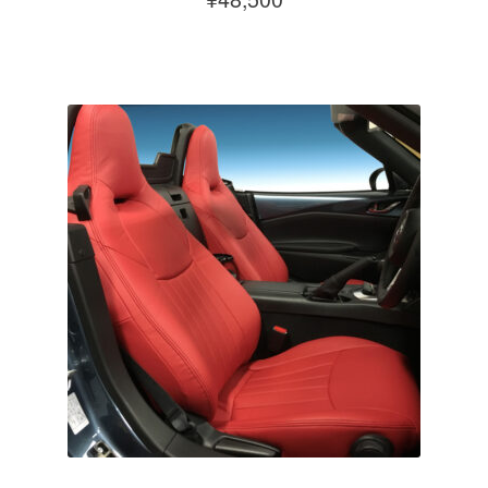
あ
こ
り
の
ま
商
す。
品
オ
に
プ
は
シ
複
ョ
数
ン
の
は
バ
商
リ
品
エ
ペ
ー
ー
シ
ジ
ョ