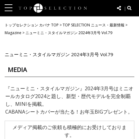
｜
t
o
トップセレクション カバナ TOP
>
TOP SELECTION ニュース・最新情報
>
g
Magazine
>
ニューミニ・スタイルマガジン 2024年3月号 Vol.79
g
l
e
ニューミニ・スタイルマガジン 2024年3月号 Vol.79
n
a
MEDIA
v
i
『ニューミニ・スタイルマガジン』2024年3月号はミニオ
g
ールカタログ2024と題し、新型・歴代モデルを完全制覇
a
し、MINIを掲載。
t
CABANAシートカバーが当たる！お年玉BIGプレゼント。
i
o
メディア掲載のご依頼も積極的にお受けしておりま
n
す。