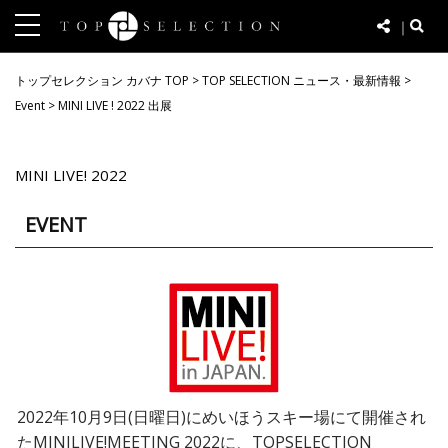
｜
t
o
トップセレクション カバナ TOP
>
TOP SELECTION ニュース・最新情報
>
g
Event
>
MINI LIVE ! 2022 出展
g
l
e
MINI LIVE! 2022
n
a
EVENT
v
i
g
a
t
i
o
n
2022年10月9日(日曜日)にめいほうスキー場にて開催され
たMINILIVE!MEETING 2022に、TOPSELECTION