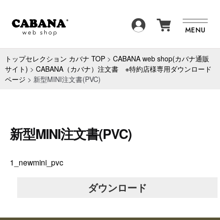
SEARCH
MENU
商品一覧
BRAND
トップセレクション カバナ TOP
>
CABANA web shop(カバナ通販
サイト)
>
CABANA（カバナ）注文書 ※特約店様専用ダウンロード
ページ
>
新型MINI注文書(PVC)
ITEM
FAQ
NEWS
ABOUT
新型MINI注文書(PVC)
CONTACT
1_newmini_pvc
ダウンロード